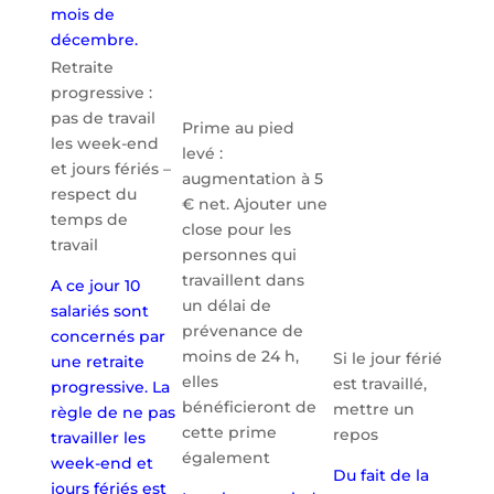
mois de
décembre.
Retraite
progressive :
pas de travail
Prime au pied
les week-end
levé :
et jours fériés –
augmentation à 5
respect du
€ net. Ajouter une
temps de
close pour les
travail
personnes qui
travaillent dans
A ce jour 10
un délai de
salariés sont
prévenance de
concernés par
moins de 24 h,
Si le jour férié
une retraite
elles
est travaillé,
progressive. La
bénéficieront de
mettre un
règle de ne pas
cette prime
repos
travailler les
également
week-end et
Du fait de la
jours fériés est