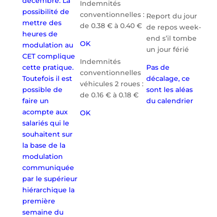
décembre. La
Indemnités
possibilité de
conventionnelles :
Report du jour
mettre des
de 0.38 € à 0.40 €
de repos week-
heures de
end s’il tombe
OK
modulation au
un jour férié
CET complique
Indemnités
cette pratique.
Pas de
conventionnelles
Toutefois il est
décalage, ce
véhicules 2 roues :
possible de
sont les aléas
de 0.16 € à 0.18 €
faire un
du calendrier
acompte aux
OK
salariés qui le
souhaitent sur
la base de la
modulation
communiquée
par le supérieur
hiérarchique la
première
semaine du