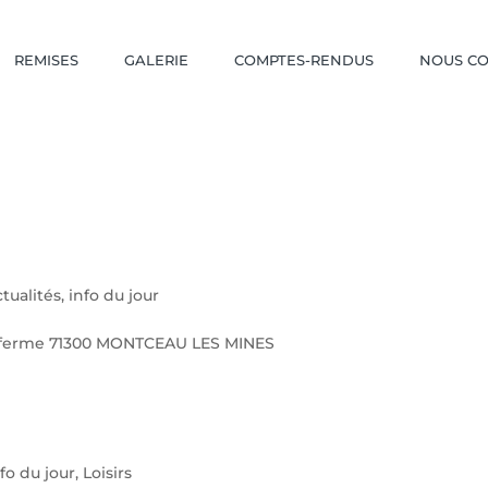
REMISES
GALERIE
COMPTES-RENDUS
NOUS C
tualités
,
info du jour
a ferme 71300 MONTCEAU LES MINES
nfo du jour
,
Loisirs